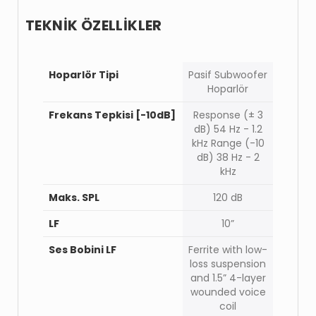
TEKNİK ÖZELLİKLER
Hoparlör Tipi
Pasif Subwoofer
Hoparlör
Frekans Tepkisi [-10dB]
Response (± 3
dB) 54 Hz - 1.2
kHz Range (-10
dB) 38 Hz - 2
kHz
Maks. SPL
120 dB
LF
10”
Ses Bobini LF
Ferrite with low-
loss suspension
and 1.5” 4-layer
wounded voice
coil