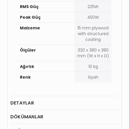
RMS Güç
225W
Peak Güç
450W
Malzeme
15 mm plywood
with structured
coating
Ölçüler
320 x 380 x 380
mm (W x H x D)
Ağırlık
10 kg
Renk
Siyah
DETAYLAR
DÖKÜMANLAR