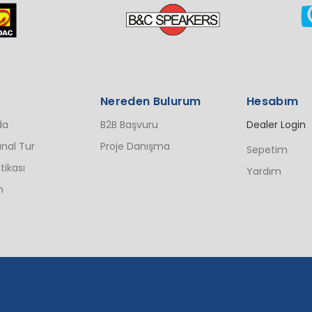
Nereden Bulurum
Hesabım
da
B2B Başvuru
Dealer Login
nal Tur
Proje Danışma
Sepetim
itikası
Yardım
n