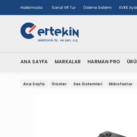
Hakkımızda
Sanal VR Tur
Ödeme Sistemi
KVKK Ayd
ANA SAYFA
MARKALAR
HARMAN PRO
ÜRÜ
Ana Sayfa
Ürünler
Ses Sistemleri
Mikrofonlar