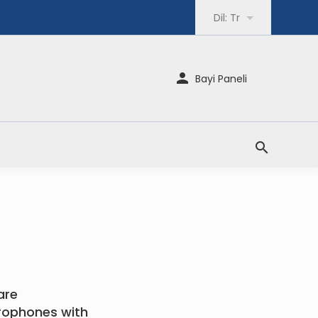
Dil:
Tr
Bayi Paneli
are
crophones with