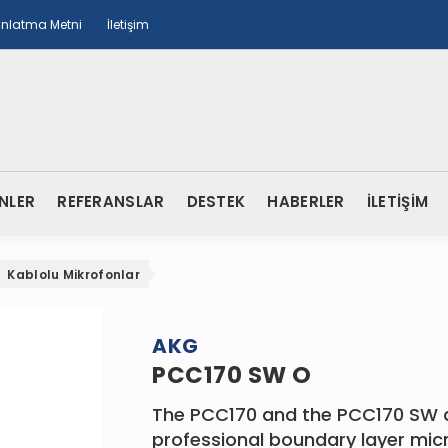
ınlatma Metni
İletişim
NLER
REFERANSLAR
DESTEK
HABERLER
İLETİŞİM
Kablolu Mikrofonlar
AKG
PCC170 SW O
The PCC170 and the PCC170 SW 
professional boundary layer mi