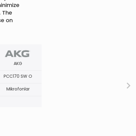
inimize
. The
se on
AKG
PCC170 SW O
Mikrofonlar