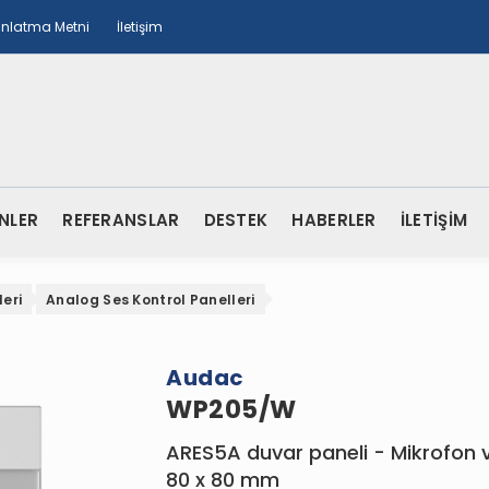
ınlatma Metni
İletişim
NLER
REFERANSLAR
DESTEK
HABERLER
İLETİŞİM
leri
Analog Ses Kontrol Panelleri
Audac
WP205/W
ARES5A duvar paneli - Mikrofon ve
80 x 80 mm