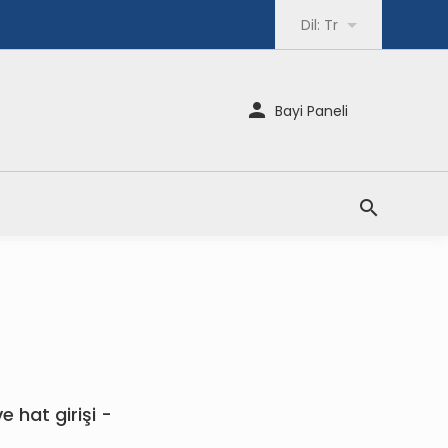
Dil:
Tr
Bayi Paneli
 hat girişi -