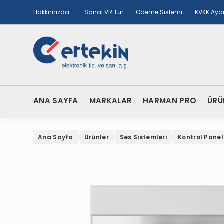
Hakkımızda
Sanal VR Tur
Ödeme Sistemi
KVKK Ayd
ANA SAYFA
MARKALAR
HARMAN PRO
ÜRÜ
Ana Sayfa
Ürünler
Ses Sistemleri
Kontrol Panel