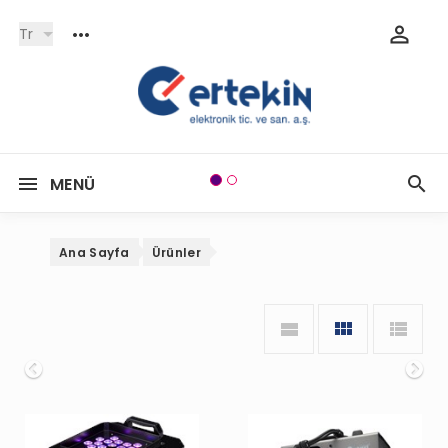
Tr
MENÜ
Ana Sayfa
Ürünler
Onceki
So