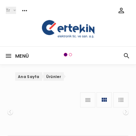
Tr
MENÜ
Ana Sayfa
Ürünler
Onceki
So