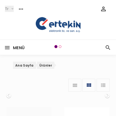
Tr
MENÜ
Ana Sayfa
Ürünler
Onceki
So