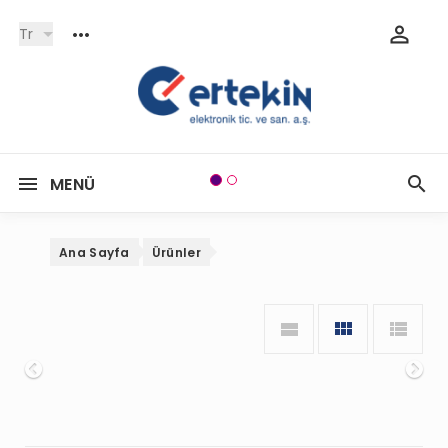
Tr
MENÜ
Ana Sayfa
Ürünler
Onceki
So