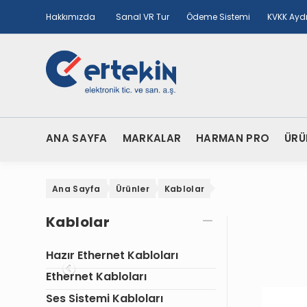
Hakkımızda
Sanal VR Tur
Ödeme Sistemi
KVKK Ayd
ANA SAYFA
MARKALAR
HARMAN PRO
ÜRÜ
Ana Sayfa
Ürünler
Kablolar
Kablolar
Hazır Ethernet Kabloları
Onceki
Ethernet Kabloları
Ses Sistemi Kabloları