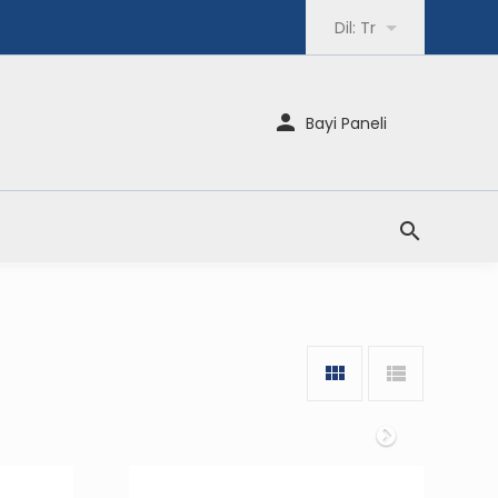
Dil:
Tr
Bayi Paneli
Sonraki