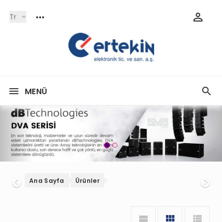
Tr
MENÜ
Onceki
So
Ana Sayfa
Ürünler