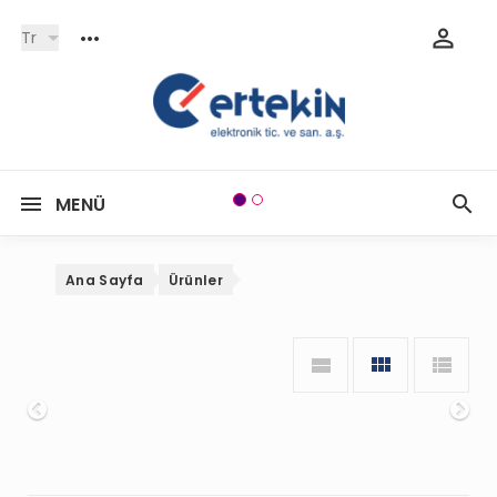
Tr
MENÜ
Ana Sayfa
Ürünler
Onceki
So