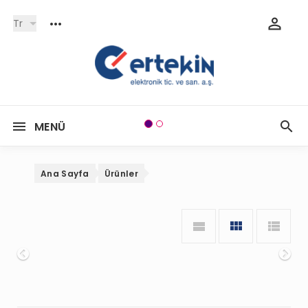
Tr
MENÜ
Ana Sayfa
Ürünler
Onceki
So