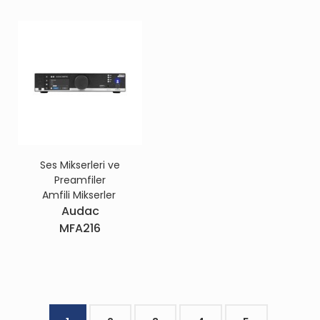
Ses Mikserleri ve
Preamfiler
Amfili Mikserler
Audac
MFA216