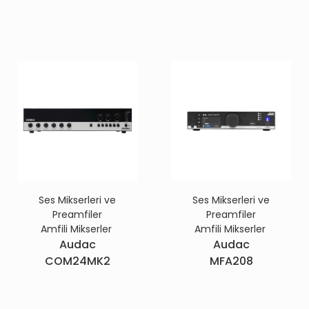
Ses Mikserleri ve
Ses Mikserleri ve
Preamfiler
Preamfiler
Amfili Mikserler
Amfili Mikserler
Audac
Audac
COM24MK2
MFA208