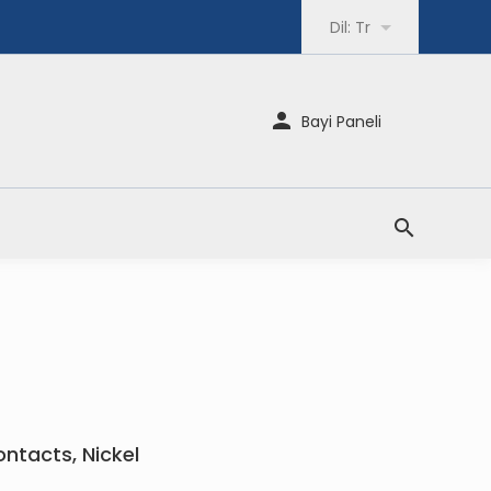
Dil:
Tr
Bayi Paneli
ontacts, Nickel