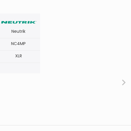
Neutrik
NC4MP
XLR