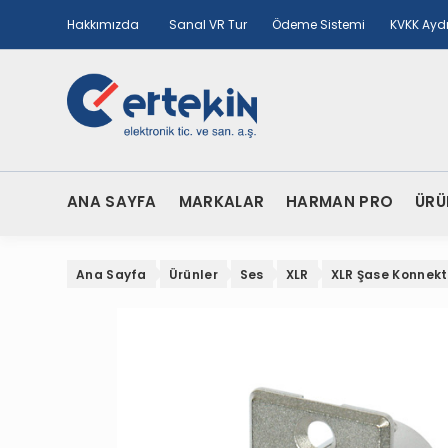
Hakkımızda
Sanal VR Tur
Ödeme Sistemi
KVKK Ayd
ANA SAYFA
MARKALAR
HARMAN PRO
ÜRÜ
Ana Sayfa
Ürünler
Ses
XLR
XLR Şase Konnekt