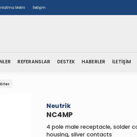
ınlatma Metni
İletişim
NLER
REFERANSLAR
DESTEK
HABERLER
İLETİŞİM
örler
Neutrik
NC4MP
4 pole male receptacle, solder c
housing, silver contacts