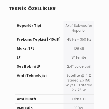
TEKNİK ÖZELLİKLER
Hoparlör Tipi
Aktif Subwoofer
Hoparlör
Frekans Tepkisi [-10dB]
45 Hz - 350 Hz
Maks. SPL
108 dB
LF
8” ferrite
Ses Bobini LF
2.4” voice coil
Amfi Teknolojisi
Satellite @ 4 Ω
Stereo 2 x 150
W @ 8 Ω Stereo
2 x 75 W
Amfi Sınıfı
Class-D
RMS Güç
100W