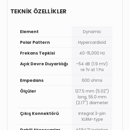
TEKNİK ÖZELLİKLER
Element
Dynamic
Polar Pattern
Hypercardioid
Frekans Tepkisi
40-15,000 Hz
Açık Devre Duyarlılığı
–54 dB (1.9 mV)
re 1V at 1 Pa
Empedans
600 ohms
Ölçüler
127.5 mm (5.02")
long, 55.0 mm
(2.17") diameter
Çıkış Konnektörü
Integral 3-pin
XLRM-type
Dahili Aksesuarlar
AT8471 isolation