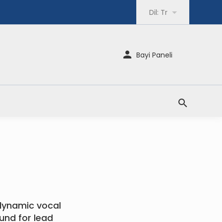
Dil:
Tr
Bayi Paneli
dynamic vocal
und for lead