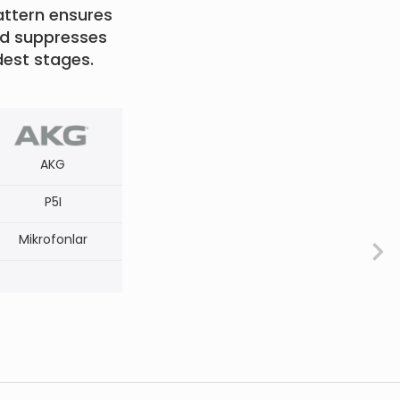
pattern ensures
nd suppresses
dest stages.
AKG
P5I
Mikrofonlar