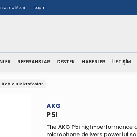
ınlatma Metni
İletişim
NLER
REFERANSLAR
DESTEK
HABERLER
İLETİŞİM
Kablolu Mikrofonlar
AKG
P5I
The AKG P5i high-­performance 
microphone delivers powerful so