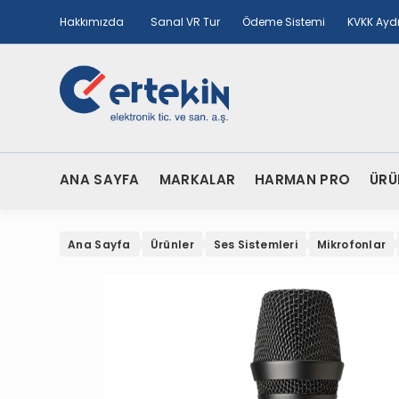
Hakkımızda
Sanal VR Tur
Ödeme Sistemi
KVKK Ayd
ANA SAYFA
MARKALAR
HARMAN PRO
ÜRÜ
Ana Sayfa
Ürünler
Ses Sistemleri
Mikrofonlar