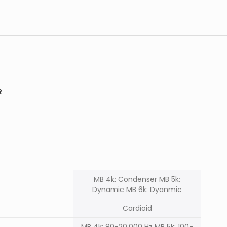
R
MB 4k: Condenser MB 5k:
Dynamic MB 6k: Dyanmic
Cardioid
MB 4k: 80-20,000 Hz MB 5k: 100-