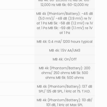
12,000 Hz MB 6k: 60-12,000 Hz
MB 4k (Phantom/Battery): -46 dB
(5.0 mV)/ -48 dB (3.9 mV) re 1V
at 1 Pa MB 5k: -58 dB (1.2 mV) re 1V
at 1 Pa MB 6k: -59 dB (1.1 mV) re 1V
at 1 Pa
MB 4k: 0.4 mA/ 1200 hours typical
MB 4k: 1.5V AA/UM3
MB 4k: On/Off
MB 4k (Phantom/Battery): 200
ohms/ 250 ohms MB 5k: 500
ohms MB 6k: 500 ohms
MB 4k (Phantom/Battery): 137 dB
SPL/ 125 dB SPL, 1 kHz at 1% T.H.D.
MB 4k (Phantom/Battery): 113 dB/
101 dB, 1 kHz at Max SPL