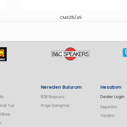
CMX215/45
Nereden Bulurum
Hesabım
da
B2B Başvuru
Dealer Login
nal Tur
Proje Danışma
Sepetim
itikası
Yardım
n