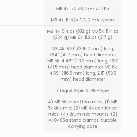
MB 4k: 70 dB, 1 kHz at 1 Pa
MB 4k: 11-52V DC, 2 mA typical
MB 4k: 6.4 oz (182 g) MB 5k: 11.4 oz
(324 g) MB 6k: 11.2 oz (317 g)
MB 4k: 8.10" (205.7 mm) long,
1.64" (41.7 mm) head diameter
MB 5k: 4.46" (113.2 mm) long, 1.63"
(41.5 mm) head diameter MB 6k:
4.59" (116.5 mm) long, 2.11" (53.5
mm) head diameter
ntegral 3-pin XLRM-type
4) MB 5k snare/tom mics; (1) MB
6k kick mic; (2) MB 4k condenser
mics; (4) drum mic mounts; (2)
AT8405a stand clamps; durable
carrying case