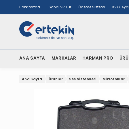
Hakkımızda
Sanal VR Tur
Ödeme Sistemi
KVKK Ayd
ANA SAYFA
MARKALAR
HARMAN PRO
ÜRÜ
Ana Sayfa
Ürünler
Ses Sistemleri
Mikrofonlar